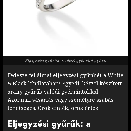
Eljegyzési gyűrűk és olcsó gyémánt gyűrű
Fedezze fel álmai eljegyzési gyűrűjét a White
& Black kínálatában! Egyedi, kézzel készített
arany gyűrűk valódi gyémántokkal.
Azonnali vásárlás vagy személyre szabás
lehetséges. Örök emlék, örök érték.
Eljegyzési gyűrűk: a