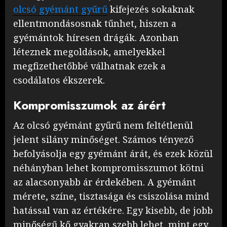
olcsó gyémánt gyűrű
kifejezés sokaknak
ellentmondásosnak tűnhet, hiszen a
gyémántok híresen drágák. Azonban
léteznek megoldások, amelyekkel
megfizethetőbbé válhatnak ezek a
csodálatos ékszerek.
Kompromisszumok az árért
Az olcsó gyémánt gyűrű nem feltétlenül
jelent silány minőséget. Számos tényező
befolyásolja egy gyémánt árát, és ezek közül
néhányban lehet kompromisszumot kötni
az alacsonyabb ár érdekében. A gyémánt
mérete, színe, tisztasága és csiszolása mind
hatással van az értékére. Egy kisebb, de jobb
minőségű kő gyakran szebb lehet, mint egy