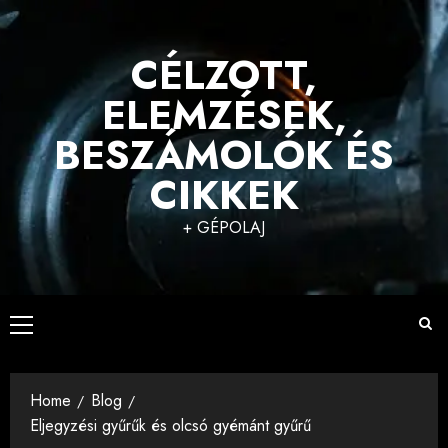
Skip
to
CÉLZOTT,
content
ELEMZÉSEK,
BESZÁMOLÓK ÉS
CIKKEK
+ GÉPOLAJ
Primary
Menu
Home
Blog
Eljegyzési gyűrűk és olcsó gyémánt gyűrű