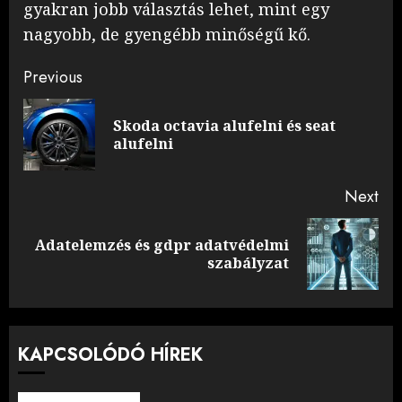
gyakran jobb választás lehet, mint egy
nagyobb, de gyengébb minőségű kő.
Post
Previous
navigation
Skoda octavia alufelni és seat
Pre
alufelni
pos
Next
Adatelemzés és gdpr adatvédelmi
Next
szabályzat
post:
KAPCSOLÓDÓ HÍREK