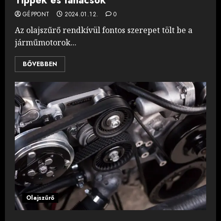
Tippek és tanácsok
GÉPPONT
2024.01.12.
0
Az olajszűrő rendkívül fontos szerepet tölt be a
járműmotorok...
BŐVEBBEN
Olajszűrő