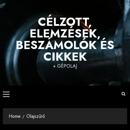
Skip
to
CÉLZOTT,
content
ELEMZÉSEK,
BESZÁMOLÓK ÉS
CIKKEK
+ GÉPOLAJ
Primary
Menu
Home
Olajszűrő