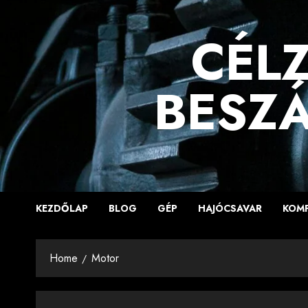
Skip
to
CÉLZ
content
BESZÁ
KEZDŐLAP
BLOG
GÉP
HAJÓCSAVAR
KOM
Home
Motor