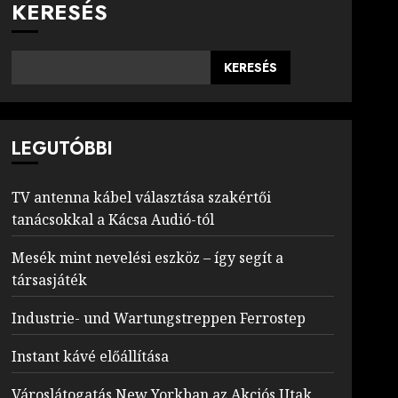
KERESÉS
KERESÉS
LEGUTÓBBI
TV antenna kábel választása szakértői
tanácsokkal a Kácsa Audió-tól
Mesék mint nevelési eszköz – így segít a
társasjáték
Industrie- und Wartungstreppen Ferrostep
Instant kávé előállítása
Városlátogatás New Yorkban az Akciós Utak