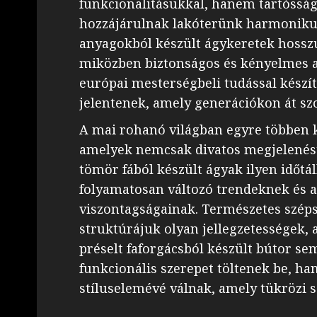
funkcionalitásukkal, hanem tartósságu
hozzájárulnak lakóterünk harmonikus
anyagokból készült ágykeretek hossz
miközben biztonságos és kényelmes al
európai mesterségbeli tudással készít
jelentenek, amely generációkon át szo
A mai rohanó világban egyre többen k
amelyek nemcsak divatos megjelenést,
tömör fából készült ágyak ilyen időtá
folyamatosan változó trendeknek és 
viszontagságainak. Természetes szép
struktúrájuk olyan jellegzetességek
préselt faforgácsból készült bútor s
funkcionális szerepet töltenek be, 
stíluselemévé válnak, amely tükrözi 