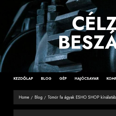
Skip
to
CÉLZ
content
BESZÁ
KEZDŐLAP
BLOG
GÉP
HAJÓCSAVAR
KOM
Home
Blog
Tömör fa ágyak ESHO SHOP kínálatá