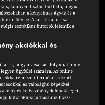
ikus, könnyen tisztán tartható, mégis
hálószobában a kényelmes ágyak és a
nek előtérbe. A kert és a terasz
 mégis esztétikus bútorok jelentik a
mény akciókkal és
l
t arra, hogy a vásárlási folyamat minél
legyen ügyfelei számára. Az online
óriákba rendezett termékek között
leírásokkal és valósághű képekkel
es akciók és kedvezmények lehetőséget
égű bútorokhoz juthassunk hozzá