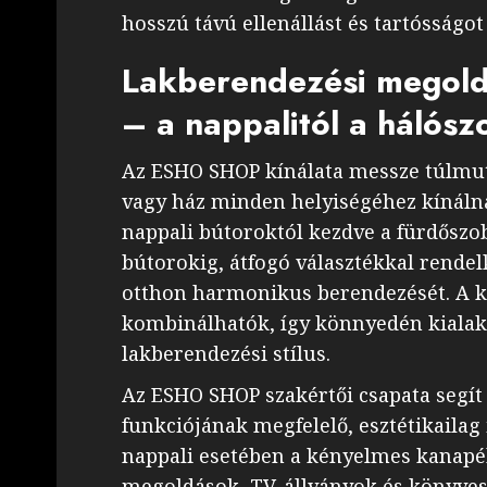
hosszú távú ellenállást és tartósságot
Lakberendezési megold
– a nappalitól a hálósz
Az ESHO SHOP kínálata messze túlmut
vagy ház minden helyiségéhez kínálna
nappali bútoroktól kezdve a fürdőszob
bútorokig, átfogó választékkal rendelk
otthon harmonikus berendezését. A kü
kombinálhatók, így könnyedén kialakí
lakberendezési stílus.
Az ESHO SHOP szakértői csapata segí
funkciójának megfelelő, esztétikailag 
nappali esetében a kényelmes kanapék 
megoldások, TV-állványok és könyvesp