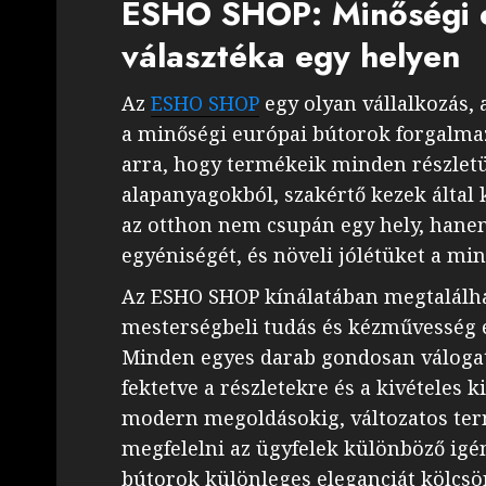
ESHO SHOP: Minőségi e
választéka egy helyen
Az
ESHO SHOP
egy olyan vállalkozás, 
a minőségi európai bútorok forgalmaz
arra, hogy termékeik minden részletü
alapanyagokból, szakértő kezek által ké
az otthon nem csupán egy hely, hanem
egyéniségét, és növeli jólétüket a m
Az ESHO SHOP kínálatában megtalálha
mesterségbeli tudás és kézművesség
Minden egyes darab gondosan válogat
fektetve a részletekre és a kivételes k
modern megoldásokig, változatos te
megfelelni az ügyfelek különböző igé
bútorok különleges eleganciát kölcs