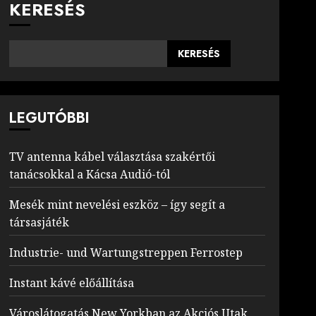
KERESÉS
KERESÉS
LEGUTÓBBI
TV antenna kábel választása szakértői
tanácsokkal a Kácsa Audió-tól
Mesék mint nevelési eszköz – így segít a
társasjáték
Industrie- und Wartungstreppen Ferrostep
Instant kávé előállítása
Városlátogatás New Yorkban az Akciós Utak