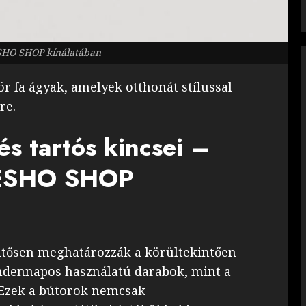
SHO SHOP kínálatában
mör fa ágyak, amelyek otthonát stílussal
re.
s tartós kincsei –
 ESHO SHOP
entősen meghatározzák a körültekintően
indennapos használatú darabok, mint a
 Ezek a bútorok nemcsak