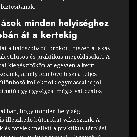
 biztosítanak.
ások minden helyiséghez
obán át a kertekig
at a hálószobabútorokon, hiszen a lakás
k stílusos és praktikus megoldásokat. A
ai kiegészítőkön át egészen a kerti
eznek, amely lehetővé teszi a teljes
lönböző kollekcióik egymással is jól
tható egy egységes, mégis változatos
t abban, hogy minden helyiség
is illeszkedő bútorokat válasszunk. A
és fotelek mellett a praktikus tárolási
olcok is fontos szerepet játszanak. A