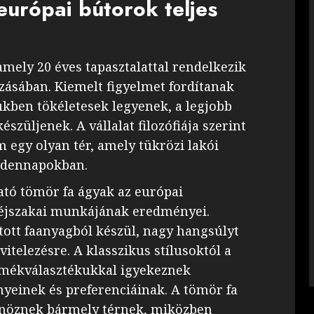
urópai bútorok teljes
amely 20 éves tapasztalattal rendelkezik
ásában. Kiemelt figyelmet fordítanak
kben tökéletesek legyenek, a legjobb
szüljenek. A vállalat filozófiája szerint
 egy olyan tér, amely tükrözi lakói
indennapokban.
tó tömör fa ágyak az európai
 éjszakai munkájának eredményei.
ott faanyagból készül, nagy hangsúlyt
ivitelezésre. A klasszikus stílusoktól a
rmékválasztékukkal igyekeznek
nyeinek és preferenciáinak. A tömör fa
önöznek bármely térnek, miközben