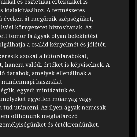
kkal és esztétikai értékükkel is
 kialakításához. A természetes
ú éveken át megőrzik szépségüket,
vási környezetet biztosítanak. Az
ett tömör fa ágyak olyan befektetést
lgálhatja a család kényelmét és jólétét.
eresik azokat a bútordarabokat,
 hanem valódi értéket is képviselnek. A
lló darabok, amelyek ellenállnak a
a mindennapi használat
ségük, egyedi mintázatuk és
, amelyeket egyetlen műanyag vagy
em tud utánozni. Az ilyen ágyak nemcsak
hanem otthonunk meghatározó
személyiségünket és értékrendünket.