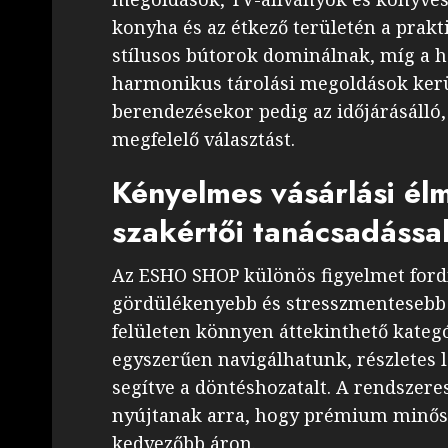
konyha és az étkező területén a prakt
stílusos bútorok dominálnak, míg a 
harmonikus tárolási megoldások kerül
berendezésekor pedig az időjárásálló,
megfelelő választást.
Kényelmes vásárlási él
szakértői tanácsadássa
Az ESHO SHOP különös figyelmet fordí
gördülékenyebb és stresszmentesebb 
felületen könnyen áttekinthető kateg
egyszerűen navigálhatunk, részletes 
segítve a döntéshozatalt. A rendszer
nyújtanak arra, hogy prémium minős
kedvezőbb áron.