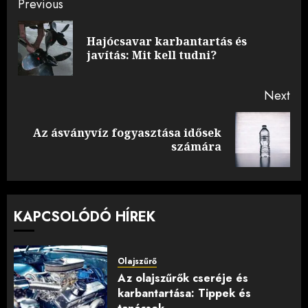
Post
Previous
navigation
Hajócsavar karbantartás és
Pre
javítás: Mit kell tudni?
pos
Next
Az ásványvíz fogyasztása idősek
Next
számára
post:
KAPCSOLÓDÓ HÍREK
Olajszűrő
Az olajszűrők cseréje és
karbantartása: Tippek és