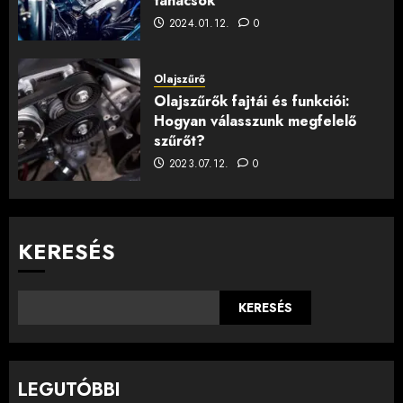
tanácsok
2024.01.12.
0
Olajszűrő
Olajszűrők fajtái és funkciói:
Hogyan válasszunk megfelelő
szűrőt?
2023.07.12.
0
KERESÉS
KERESÉS
LEGUTÓBBI