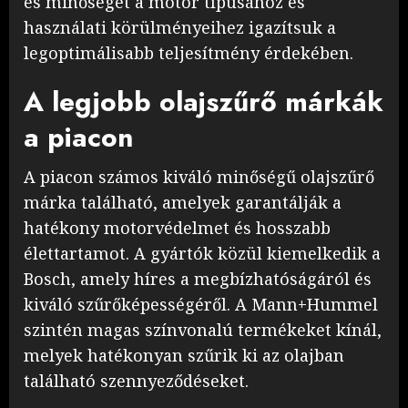
és minőségét a motor típusához és
használati körülményeihez igazítsuk a
legoptimálisabb teljesítmény érdekében.
A legjobb olajszűrő márkák
a piacon
A piacon számos kiváló minőségű olajszűrő
márka található, amelyek garantálják a
hatékony motorvédelmet és hosszabb
élettartamot. A gyártók közül kiemelkedik a
Bosch, amely híres a megbízhatóságáról és
kiváló szűrőképességéről. A Mann+Hummel
szintén magas színvonalú termékeket kínál,
melyek hatékonyan szűrik ki az olajban
található szennyeződéseket.