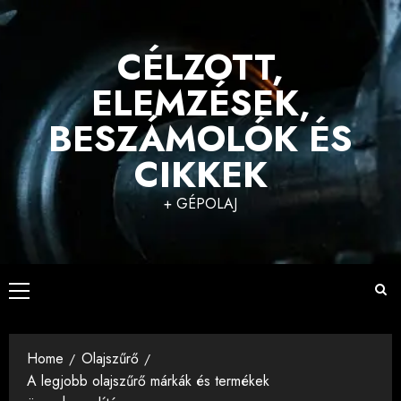
Skip
to
CÉLZOTT,
content
ELEMZÉSEK,
BESZÁMOLÓK ÉS
CIKKEK
+ GÉPOLAJ
Primary
Menu
Home
Olajszűrő
A legjobb olajszűrő márkák és termékek